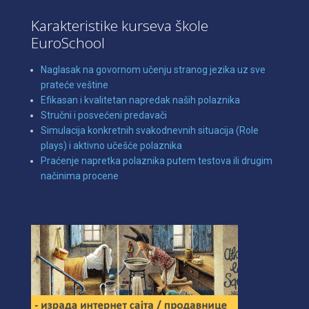
Karakteristike kurseva škole
EuroSchool
Naglasak na govornom učenju stranog jezika uz sve
prateće veštine
Efikasan i kvalitetan napredak naših polaznika
Stručni i posvećeni predavači
Simulacija konkretnih svakodnevnih situacija (Role
plays) i aktivno učešće polaznika
Praćenje napretka polaznika putem testova ili drugim
načinima procene