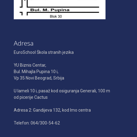
Adresa
EuroSchool Škola stranih jezika
YU Biznis Centar,
Bul. Mihajla Pupina 10 i,
Vp 35 Novi Beograd, Srbija
U lameli 10 i, pasaž kod osiguranja Generali, 100 m
od picerije Cactus
Adresa 2: Gandijeva 132, kod Imo centra
Telefon: 064/300-54-62