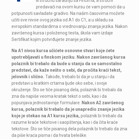
ili stručnu saradnju sa Fincima, a stručni
predavači na ovom kursu će vam pomoći da u
potpunosti savladate gradivo. Na našim časovima možete
učiti sve nivoe ovog jezika od A1 do C1, a u skladu sa
evropskim standardima o vrednovanju znanja jezika. Nakon
završenog kursa i položenog testa, škola vam izdaje
Sertifikat kojim potvrđujete znanje jezika.
Na A1 nivou kursa učićete osnovne stvari koje ćete
upotrebljavati u finskom jeziku. Nakon završenog kursa
polaznik bi trebalo da bude u stanju da se samostalno
predstavi, da kaže nešto o sebi, da pročita kraći tekst,
jelovnik i slično.
Takođe, trebalo bi da je u stanju i da
predstavi u kratkim crtama ljude oko sebe, i svoje
okruženje. Što se tiče pisanog dela, polaznik bi trebalo da
zna da napiše veoma kratak tekst o sebi, kao i da
popunjava jednostavnije formulare.
Nakon A2 završenog
kursa, polaznik bi trebalo da je unapredio znanje jezika
koje je stekao na A1 kursu jezika,
polaznik bi trebalo da
razume kraće tekstove i saopštenja, kao i da čita kraće
tekstove. Što se tiče pisanog dela polaznik bi trebalo da zna
da piše kraća pisma i da hvata beleške.