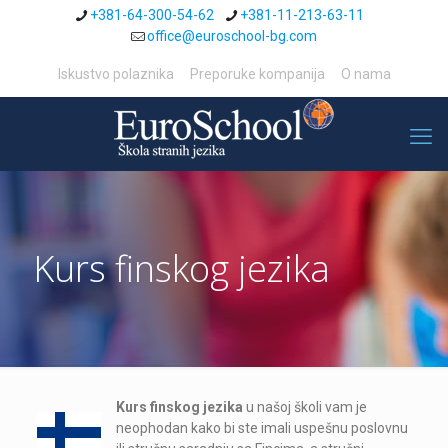
+381-64-300-54-62
+381-11-213-63-11
office@euroschool-bg.com
Iskustvo polaznika
Preporuke kompanija
O nama
Kurs finskog jezika
Kurs finskog jezika
u našoj školi vam je
neophodan kako bi ste imali uspešnu poslovnu