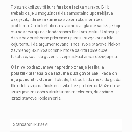
Polaznik koji završi
kurs finskog jezika
na nivou B1 bi
trebalo da je u mogućnosti da samostalno upotrebljava
ovaj jezik, i da se razume sa svojom okolinom bez
problema. On bi trebalo da razume sve glavne sadržaje koji
mu se serviraju na standardnom finskom jeziku. U stanju je
da se bez prethodne pripreme upusti u razgovor na bilo
koju temu, i da argumentovano iznosi svoje stavove. Nakon
završenog B2 nivoa korisnik može da čita i piše duže
tekstove, kao i da govori o svojim iskustvima i doživljajima.
C1 nivo podrazumeva napredno znanje jezika, a
polaznik bi trebalo da razume duži govor čak i kada on
nije jasno struktuiran.
Takođe, trebao bi da može da gleda
film i televiziju na finskom jeziku bez problema. Može da se
izrazi jasnim i dobro strukturiranim tekstom, da opširno
izrazi stavove i objašnjenja.
Standardni kursevi