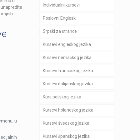
tetima u
Individualni kursevi
a unapredite
brojnih
Poslovni Engleski
ve
Srpski za strance
Kursevi engleskog jezika
Kursevi nemačkog jezika
Kursevi francuskog jezika
Kursevi italijanskog jezika
Kurs poljskog jezika
Kursevi holandskog jezika
remenu, u
Kursevi švedskog jezika
Kursevi španskog jezika
edijalnih