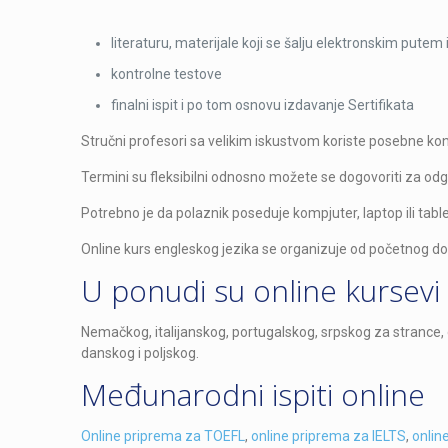
literaturu, materijale koji se šalju elektronskim putem 
kontrolne testove
finalni ispit i po tom osnovu izdavanje Sertifikata
Stručni profesori sa velikim iskustvom koriste posebne k
Termini su fleksibilni odnosno možete se dogovoriti za odg
Potrebno je da polaznik poseduje kompjuter, laptop ili tablet
Online kurs engleskog jezika se organizuje od početnog do
U ponudi su online kursevi 
Nemačkog, italijanskog, portugalskog, srpskog za strance
danskog i poljskog.
Međunarodni ispiti online
Online priprema za TOEFL
,
online priprema za IELTS
,
onlin