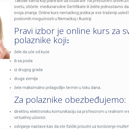
Takođe vama koji planirate da studirate na prestižnim univerzi
svetu, stičete međunarodne Sertifikate ili želite jednostavno d
svoja znanja. Online kurs nemačkog jezika je sve traženiji usled 
poslovnih mogućnosti u Nemačkoj i Austriji.
Pravi izbor je online kurs za s
polaznike koji։
žele da uče od kuće
ili sa posla
iz drugog grada
druge zemlje
žele maksimalno prilagodljiv termin u toku dana…
Za polaznike obezbeđujemo:
direktnu elektronsku komunikaciju sa profesorom u realnom v
virtuelnoj učionici.
odvijanje nastave kao da ste fizički prisutni uz korišćenje multim