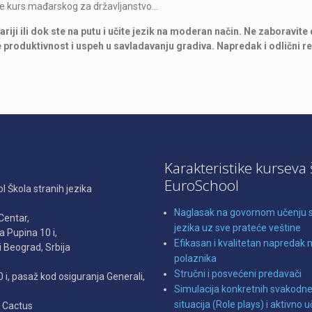
ine kurs mađarskog za državljanstvo…
 ili dok ste na putu i učite jezik na moderan način. Ne zaboravite
 produktivnost i uspeh u savladavanju gradiva. Napredak i odlični re
a
Karakteristike kurseva 
EuroSchool
 Škola stranih jezika
Naglasak na govornom učenju 
Centar,
jezika uz sve prateće veštine
la Pupina 10 i,
Efikasan i kvalitetan napredak 
 Beograd, Srbija
polaznika
Stručni i posvećeni predavači
0 i, pasaž kod osiguranja Generali,
Simulacija konkretnih svakodn
situacija (Role plays) i aktivno 
e Cactus