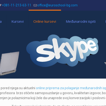
+381-11-213-63-11
office@euroschool-bg.com
a
Kursevi
Online kursevi
Međunarodni ispiti
a pored njega su aktuelni
online priprema za polaganje međunarodnih is
 profesora brzo stičete samopouzdanje u govoru, kvalitetan izgovor, b
jen je polaznicima koji žele da unaprede svoj konverzacijski i poslovni 