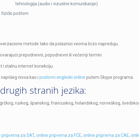
tehnologija (audio i vizuelne komunikacije)
i fizički poštom
onverzacione metode tako da polaznici veoma brzo napreduju.
ovarajući prepodnevni, popodnevni ili večernji termin.
 i stalnu internet konekciju.
 najvišeg nivoa kao i
poslovni engleski online
putem Skype programa.
drugih stranih jezika:
, grčkog, ruskog, španskog, francuskog, holandskog, norveškog, švedsk
e priprema za SAT
,
online priprema za FCE
,
online priprema za CAE
,
onl