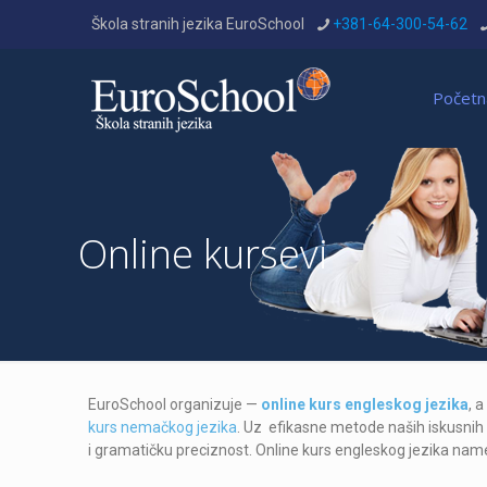
Škola stranih jezika EuroSchool
+381-64-300-54-62
Početn
Online kursevi
EuroSchool organizuje —
online kurs engleskog jezika
, 
kurs nemačkog jezika
. Uz efikasne metode naših iskusnih
i gramatičku preciznost. Online kurs engleskog jezika namen