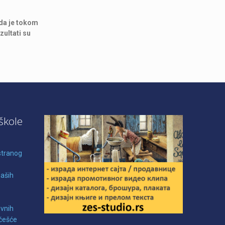
 da je tokom
zultati su
škole
stranog
naših
evnih
učešće