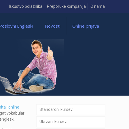
Iskustvo polaznika
Preporuke kompanija
O nama
Poslovni Engleski
Novosti
Online prijava
pita
i
online
Standardni kursevi
ogat vokabular
engleski.
Ubrzani kursevi