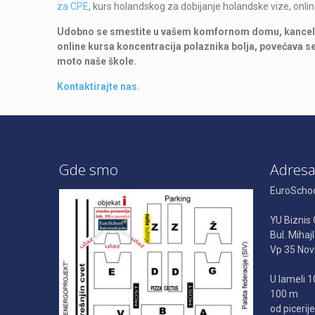
za CPE
, kurs holandskog za dobijanje holandske vize, onl
Udobno se smestite u vašem komfornom domu, kancelariji
online kursa koncentracija polaznika bolja, povećava se
moto naše škole.
Kontaktirajte nas.
Gde smo
Adres
EuroSchool
YU Biznis 
Bul. Mihaj
Vp 35 Novi
U lameli 1
100 m
od picerij