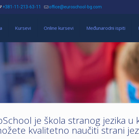
+381-11-213-63-11
office@euroschool-bg.com
a
Kursevi
Online kursevi
Međunarodni ispiti
School je škola stranog jezika u 
ožete kvalitetno naučiti strani jez