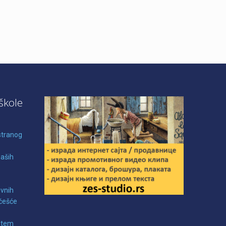
škole
stranog
naših
evnih
učešće
utem