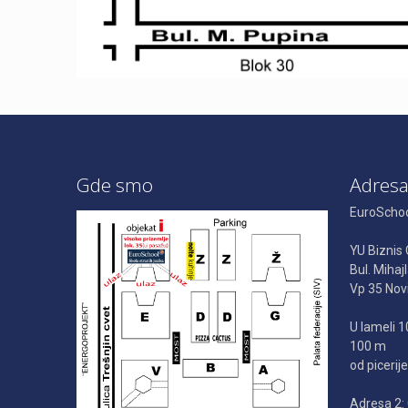
Gde smo
Adres
EuroSchool
YU Biznis 
Bul. Mihaj
Vp 35 Novi
U lameli 1
100 m
od picerij
Adresa 2: