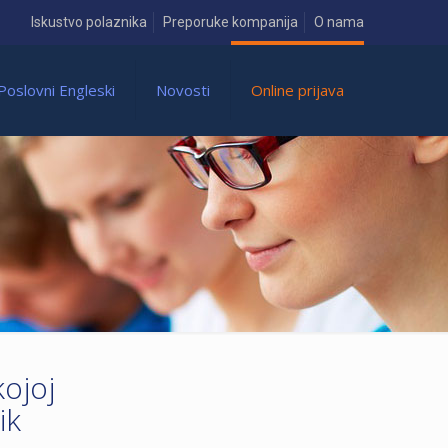
Iskustvo polaznika
Preporuke kompanija
O nama
Poslovni Engleski
Novosti
Online prijava
kojoj
ik