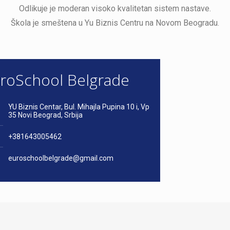
Odlikuje je moderan visoko kvalitetan sistem nastave.
Škola je smeštena u Yu Biznis Centru na Novom Beogradu.
roSchool Belgrade
YU Biznis Centar, Bul. Mihajla Pupina 10 i, Vp
35 Novi Beograd, Srbija
+381643005462
euroschoolbelgrade@gmail.com