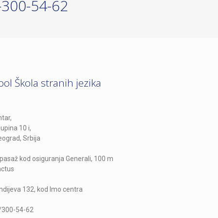
300-54-62
ol Škola stranih jezika
tar,
upina 10 i,
eograd, Srbija
, pasaž kod osiguranja Generali, 100 m
actus
ndijeva 132, kod Imo centra
4/300-54-62