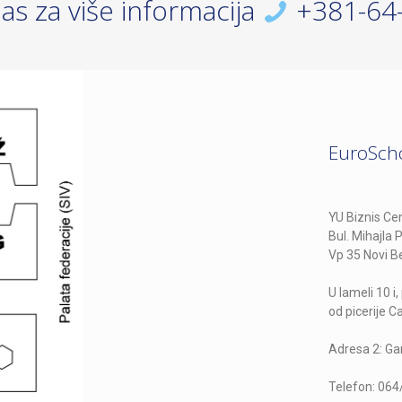
as za više informacija
+381-64-
EuroScho
YU Biznis Cen
Bul. Mihajla P
Vp 35 Novi B
U lameli 10 i
od picerije C
Adresa 2: Ga
Telefon: 06