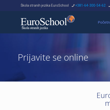
Škola stranih jezika EuroSchool
+381-64-300-54-62
Početn
Prijavite se online
Euro
m