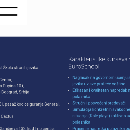
a
Karakteristike kurseva 
EuroSchool
 Škola stranih jezika
Naglasak na govornom učenju 
Centar,
jezika uz sve prateće veštine
la Pupina 10 i,
Efikasan i kvalitetan napredak 
 Beograd, Srbija
polaznika
Stručni i posvećeni predavači
0 i, pasaž kod osiguranja Generali,
Simulacija konkretnih svakodn
situacija (Role plays) i aktivno 
e Cactus
polaznika
 Gandijeva 132, kod Imo centra
Praćenje napretka polaznika p