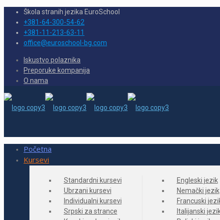
Škola stranih jezika EuroSchool
+381-64-300-54-62
+381-11-213-63-11
office@euroschool-bg.com
Iskustvo polaznika
Preporuke kompanija
O nama
Početna
Kursevi
Standardni kursevi
Engleski jezik
Ubrzani kursevi
Nemački jezik
Individualni kursevi
Francuski jezi
Srpski za strance
Italijanski jezi