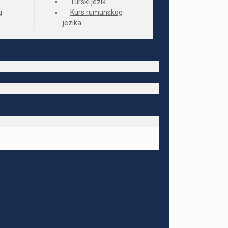
Turski jezik
g
Kurs rumunskog
jezika