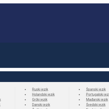
Ruski jezik
Španski jezik
Holandski jezik
Portugalski jez
k
Grčki jezik
Mađarski jezik
k
Danski jezik
Švedski jezik