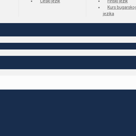
Češki jezik
Finski jezik
Kurs bugarsko
jezika