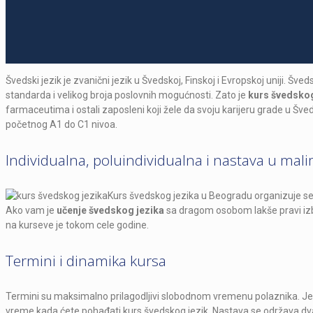
Švedski jezik je zvanični jezik u Švedskoj, Finskoj i Evropskoj uniji. Š
standarda i velikog broja poslovnih mogućnosti. Zato je
kurs švedskog
farmaceutima i ostali zaposleni koji žele da svoju karijeru grade u Šv
početnog A1 do C1 nivoa.
Individualna, poluindividualna i nastava u ma
Kurs švedskog jezika u Beogradu organizuje se 
Ako vam je
učenje švedskog jezika
sa dragom osobom lakše pravi izbo
na kurseve je tokom cele godine.
Termini i dinamika kursa
Termini su maksimalno prilagodljivi slobodnom vremenu polaznika. Je
vreme kada ćete pohađati kurs švedskog jezik. Nastava se održava dva 