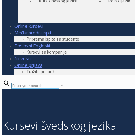
Kurs kineskog jezika
Poljski jezik
Online kursevi
Međunarodni ispiti
Priprema ispita za studente
Poslovni Engleski
Kursevi za kompanije
Novosti
Online prijava
Tražite posao?
✕
Kursevi švedskog jezika