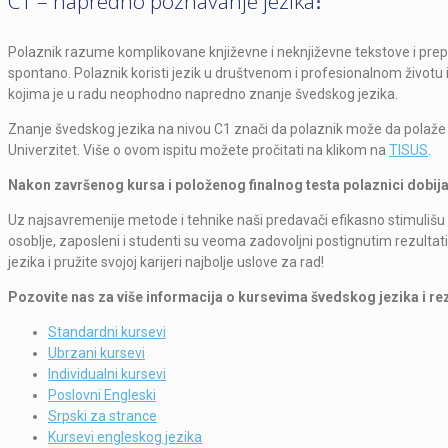
C1 – napredno poznavanje jezika։
Polaznik razume komplikovane književne i neknjiževne tekstove i prep
spontano. Polaznik koristi jezik u društvenom i profesionalnom životu
kojima je u radu neophodno napredno znanje švedskog jezika.
Znanje švedskog jezika na nivou C1 znači da polaznik može da polaže is
Univerzitet. Više o ovom ispitu možete pročitati na klikom na
TISUS
.
Nakon završenog kursa i položenog finalnog testa polaznici dobija
Uz najsavremenije metode i tehnike naši predavači efikasno stimulišu 
osoblje, zaposleni i studenti su veoma zadovoljni postignutim rezultat
jezika i pružite svojoj karijeri najbolje uslove za rad!
Pozovite nas za više informacija o kursevima švedskog jezika i re
Standardni kursevi
Ubrzani kursevi
Individualni kursevi
Poslovni Engleski
Srpski za strance
Kursevi engleskog jezika