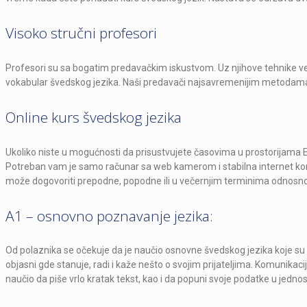
Visoko stručni profesori
Profesori su sa bogatim predavačkim iskustvom. Uz njihove tehnike veom
vokabular švedskog jezika. Naši predavači najsavremenijim metodama s
Online kurs švedskog jezika
Ukoliko niste u mogućnosti da prisustvujete časovima u prostorijama E
Potreban vam je samo računar sa web kamerom i stabilna internet ko
može dogovoriti prepodne, popodne ili u večernjim terminima odnosn
A1 – osnovno poznavanje jezika:
Od polaznika se očekuje da je naučio osnovne švedskog jezika koje su
objasni gde stanuje, radi i kaže nešto o svojim prijateljima. Komunika
naučio da piše vrlo kratak tekst, kao i da popuni svoje podatke u jedn