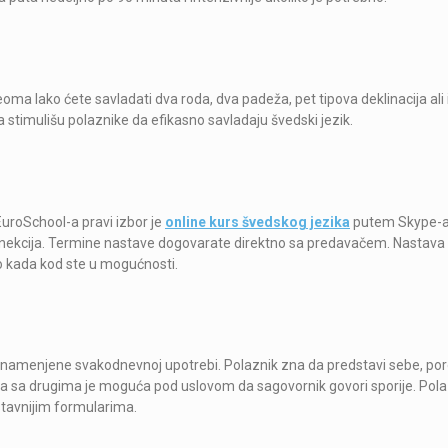
a lako ćete savladati dva roda, dva padeža, pet tipova deklinacija ali i
timulišu polaznike da efikasno savladaju švedski jezik.
uroSchool-a pravi izbor je
online kurs švedskog jezika
putem Skype-a
nekcija. Termine nastave dogovarate direktno sa predavačem. Nastava
o kada kod ste u mogućnosti.
 namenjene svakodnevnoj upotrebi. Polaznik zna da predstavi sebe, por
cija sa drugima je moguća pod uslovom da sagovornik govori sporije. Pola
ostavnijim formularima.