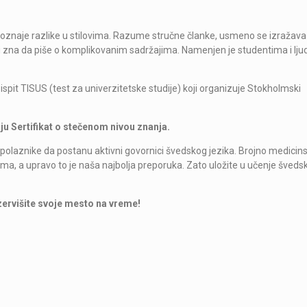
oznaje razlike u stilovima. Razume stručne članke, usmeno se izražava 
 i zna da piše o komplikovanim sadržajima. Namenjen je studentima i lj
pit TISUS (test za univerzitetske studije) koji organizuje Stokholmski
ju Sertifikat o stečenom nivou znanja.
polaznike da postanu aktivni govornici švedskog jezika. Brojno medicin
ima, a upravo to je naša najbolja preporuka. Zato uložite u učenje šveds
zervišite svoje mesto na vreme!