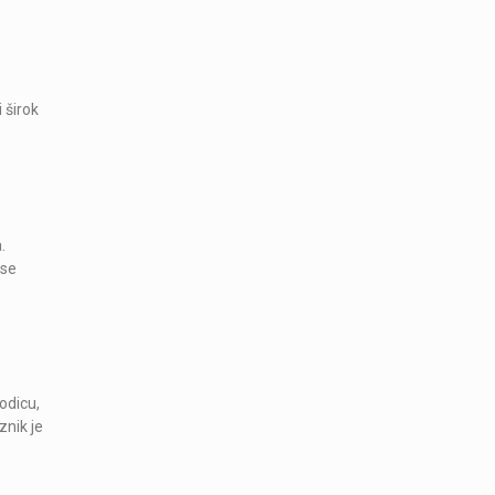
 širok
.
 se
odicu,
znik je