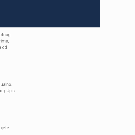
votnog
rima,
a od
dualno.
og. Upis
ujete