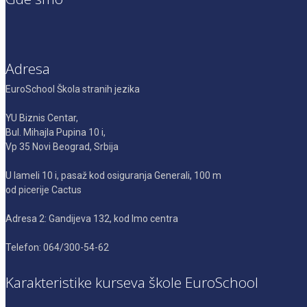
Adresa
EuroSchool Škola stranih jezika
YU Biznis Centar,
Bul. Mihajla Pupina 10 i,
Vp 35 Novi Beograd, Srbija
U lameli 10 i, pasaž kod osiguranja Generali, 100 m
od picerije Cactus
Adresa 2: Gandijeva 132, kod Imo centra
Telefon: 064/300-54-62
Karakteristike kurseva škole EuroSchool