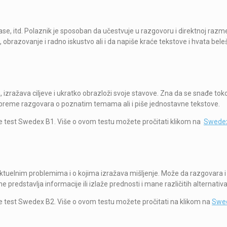
lase, itd. Polaznik je sposoban da učestvuje u razgovoru i direktnoj razm
obrazovanje i radno iskustvo ali i da napiše kraće tekstove i hvata bele
izražava ciljeve i ukratko obrazloži svoje stavove. Zna da se snađe to
ipreme razgovara o poznatim temama ali i piše jednostavne tekstove.
 test Swedex B1. Više o ovom testu možete pročitati klikom na
Swede
ktuelnim problemima i o kojima izražava mišljenje. Može da razgovara i
predstavlja informacije ili izlaže prednosti i mane različitih alternativa
 test Swedex B2. Više o ovom testu možete pročitati na klikom na
Swe