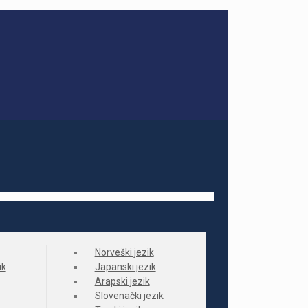
Norveški jezik
ik
Japanski jezik
Arapski jezik
Slovenački jezik