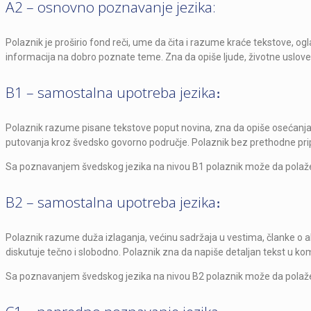
A2 – osnovno poznavanje jezika:
Polaznik je proširio fond reči, ume da čita i razume kraće tekstove, og
informacija na dobro poznate teme. Zna da opiše ljude, životne uslove, 
B1 – samostalna upotreba jezika։
Polaznik razume pisane tekstove poput novina, zna da opiše osećanja, 
putovanja kroz švedsko govorno područje. Polaznik bez prethodne pr
Sa poznavanjem švedskog jezika na nivou B1 polaznik može da polaže
B2 – samostalna upotreba jezika։
Polaznik razume duža izlaganja, većinu sadržaja u vestima, članke o a
diskutuje tečno i slobodno. Polaznik zna da napiše detaljan tekst u kome 
Sa poznavanjem švedskog jezika na nivou B2 polaznik može da polaže