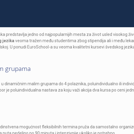
vedska predstavlja jedno od najpopularnijih mesta za život usled visokog ži
 jezika
veoma tražen među studentima zbog stipendija ali i među leka
edskoj. U ponudi EuroSchool-a su veoma kvalitetni kursevi švedskog jezik
lim grupama
u dinamičnim malim grupama do 4 polaznika, poluindividualno ili indivi
r je poluindividualna nastava za koju važi akcija dva kursa po ceni jedn
dinstvena mogućnost fleksibilnih termina pruža da samostalno organiz
puta nedeljno po 90 minuta i intenzivnije ukoliko je potrebno.