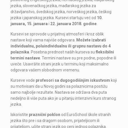
jezika, slovenačkog jezika, mađarskog jezika za
državljanstvo, švedskog jezika, norveškog jezika, češkog
jezika i japanskog jezika. Kursevi startuju već od
10.
januara, 15. januara
i
22. januara 2018. godine
.
Kursevi se sprovode u prijatnoj atmosferi i kroz oblik
nastave koji vama najviše odgovara.
Možete izabrati
individualnu, poluindividualnu ili grupnu nastavu do 4
polaznika
. Posebna prednost naših kurseva su
fleksibilni
termini nastave
. Termini nastave su pre podne, popodne ili
uveče. Usavršite strani jezik u terminu koji maksimalno
odgovara vašem slobodnom vremenu.
Kurseve vode
profesori sa dugogodišnjim iskustvom
koji
su motivisani da u Novoj godini sa polaznicima postižu
samo najbolje rezultate. Nastava se održava dva puta
nedeljno ili više puta ako je u pitanju intenzivni kurs stranog
jezika.
Iskoristite
praznični poklon
od EuroSchool škole stranih
jezika što pre i sa dragom osobom, prijateljicom ili
prijateljom, učite strani jezik po ceni jednog polaznika.