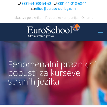
+381-64-300-54-62
+381-11-213-63-11
office@euroschool-bg.com
Iskustvo polaznika
Preporuke kompanija
O nama
Fenomenalni praznični
popusti za kurseve
stranih jezika