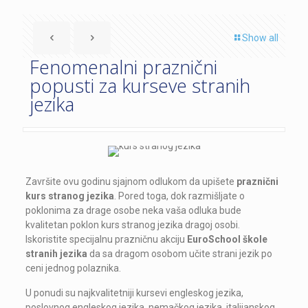
Show all
Fenomenalni praznični
popusti za kurseve stranih
jezika
Završite ovu godinu sjajnom odlukom da upišete
praznični
kurs stranog jezika
. Pored toga, dok razmišljate o
poklonima za drage osobe neka vaša odluka bude
kvalitetan poklon kurs stranog jezika dragoj osobi.
Iskoristite specijalnu prazničnu akciju
EuroSchool škole
stranih jezika
da sa dragom osobom učite strani jezik po
ceni jednog polaznika.
U ponudi su najkvalitetniji kursevi engleskog jezika,
poslovnog engleskog jezika, nemačkog jezika, italijanskog