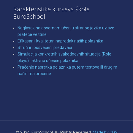
Karakteristike kurseva škole
EuroSchool
Naglasak na govornom učenju stranog jezika uz sve
prateće veštine
Efikasan i kvalitetan napredak naših polaznika
Stručni i posvećeni predavači
Simulacija konkretnih svakodnevnih situacija (Role
plays) i aktivno učešće polaznika
Praćenje napretka polaznika putem testova ili drugim
načinima procene
© 2024. EuroSchool. All Rights Reserved.
Made by CDS