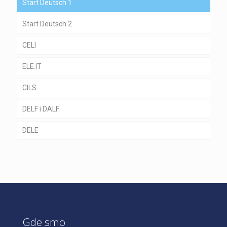
Start Deutsch 1
Start Deutsch 2
CELI
ELE.IT
CILS
DELF i DALF
DELE
Gde smo