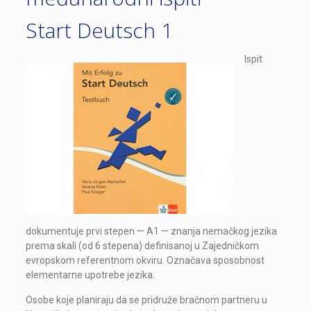
Start Deutsch 1
Ispit
dokumentuje prvi stepen — A1 — znanja nemačkog jezika
prema skali (od 6 stepena) definisanoj u Zajedničkom
evropskom referentnom okviru. Označava sposobnost
elementarne upotrebe jezika.
Osobe koje planiraju da se pridruže bračnom partneru u