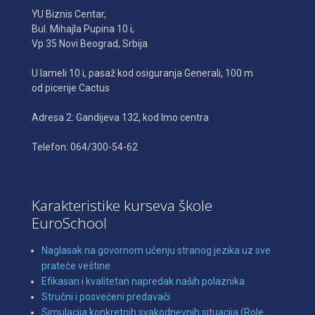
YU Biznis Centar,
Bul. Mihajla Pupina 10 i,
Vp 35 Novi Beograd, Srbija
U lameli 10 i, pasaž kod osiguranja Generali, 100 m
od picerije Cactus
Adresa 2: Gandijeva 132, kod Imo centra
Telefon: 064/300-54-62
Karakteristike kurseva škole
EuroSchool
Naglasak na govornom učenju stranog jezika uz sve
prateće veštine
Efikasan i kvalitetan napredak naših polaznika
Stručni i posvećeni predavači
Simulacija konkretnih svakodnevnih situacija (Role