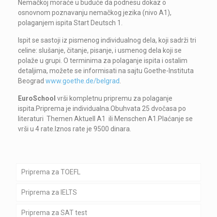
Nemačkoj moraće u buduće da podnesu dokaz o
osnovnom poznavanju nemačkog jezika (nivo A1),
polaganjem ispita Start Deutsch 1.
Ispit se sastoji iz pismenog individualnog dela, koji sadrži tri
celine: slušanje, čitanje, pisanje, i usmenog dela koji se
polaže u grupi. O terminima za polaganje ispita i ostalim
detaljima, možete se informisati na sajtu Goethe-Instituta
Beograd
www.goethe.de/belgrad
.
EuroSchool
vrši kompletnu pripremu za polaganje
ispita.Priprema je individualna.Obuhvata 25 dvočasa po
literaturi Themen Aktuell A1 ili Menschen A1.Plaćanje se
vrši u 4 rate.Iznos rate je 9500 dinara.
Priprema za TOEFL
Priprema za IELTS
Priprema za SAT test