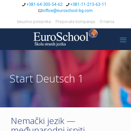
+381-64-300-54-62
+381-11-213-63-11
office@euroschool-bg.com
Iskustvo polaznika
Preporuke kompanija
O nama
Start Deutsch 1
Nemački jezik —
međunarodni ispiti