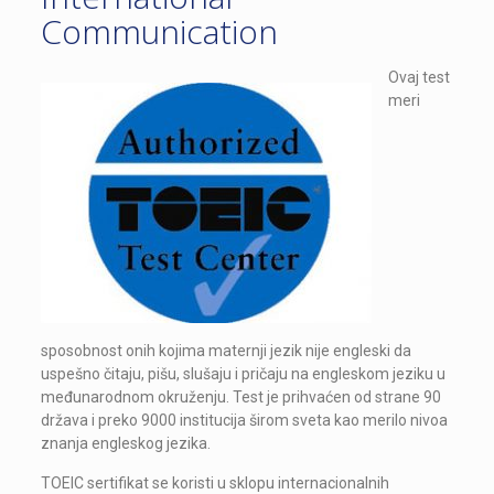
Communication
Ovaj test
meri
sposobnost onih kojima maternji jezik nije engleski da
uspešno čitaju, pišu, slušaju i pričaju na engleskom jeziku u
međunarodnom okruženju. Test je prihvaćen od strane 90
država i preko 9000 institucija širom sveta kao merilo nivoa
znanja engleskog jezika.
TOEIC sertifikat se koristi u sklopu internacionalnih