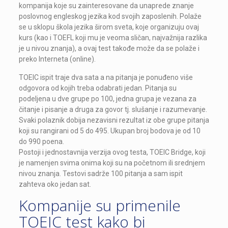
kompanija koje su zainteresovane da unaprede znanje
poslovnog engleskog jezika kod svojih zaposlenih. Polaže
se u sklopu škola jezika širom sveta, koje organizuju ovaj
kurs (kao i TOEFL koji mu je veoma sličan, najvažnija razlika
je u nivou znanja), a ovaj test takođe može da se polaže i
preko Interneta (online).
TOEIC ispit traje dva sata a na pitanja je ponuđeno više
odgovora od kojih treba odabrati jedan. Pitanja su
podeljena u dve grupe po 100, jedna grupa je vezana za
čitanje i pisanje a druga za govor tj. slušanje i razumevanje.
Svaki polaznik dobija nezavisni rezultat iz obe grupe pitanja
koji su rangirani od 5 do 495. Ukupan broj bodova je od 10
do 990 poena.
Postoji i jednostavnija verzija ovog testa, TOEIC Bridge, koji
je namenjen svima onima koji su na početnom ili srednjem
nivou znanja. Testovi sadrže 100 pitanja a sam ispit
zahteva oko jedan sat.
Kompanije su primenile
TOEIC test kako bi