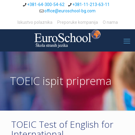
+381-64-300-54-62
+381-11-213-63-11
office@euroschool-bg.com
Iskustvo polaznika
Preporuke kompanija
O nama
TOEIC ispit priprema
TOEIC Test of English for
International