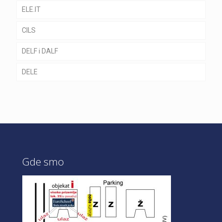
ELE.IT
CILS
DELF i DALF
DELE
Gde smo