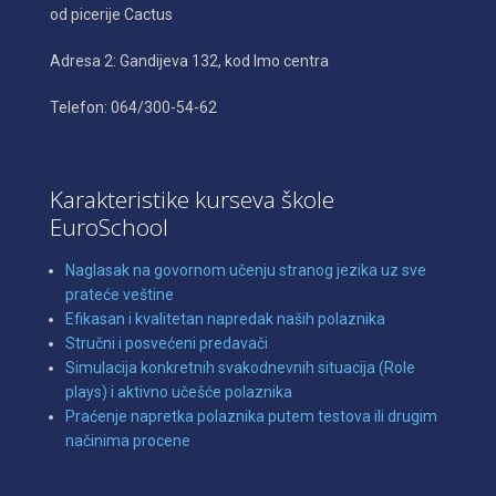
od picerije Cactus
Adresa 2: Gandijeva 132, kod Imo centra
Telefon: 064/300-54-62
Karakteristike kurseva škole
EuroSchool
Naglasak na govornom učenju stranog jezika uz sve
prateće veštine
Efikasan i kvalitetan napredak naših polaznika
Stručni i posvećeni predavači
Simulacija konkretnih svakodnevnih situacija (Role
plays) i aktivno učešće polaznika
Praćenje napretka polaznika putem testova ili drugim
načinima procene