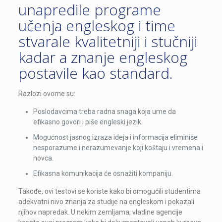
unapredile programe
učenja engleskog i time
stvarale kvalitetniji i stučniji
kadar a znanje engleskog
postavile kao standard.
Razlozi ovome su:
Poslodavcima treba radna snaga koja ume da
efikasno govori i piše engleski jezik.
Mogućnost jasnog izraza ideja i informacija eliminiše
nesporazume i nerazumevanje koji koštaju i vremena i
novca.
Efikasna komunikacija će osnažiti kompaniju.
Takođe, ovi testovi se koriste kako bi omogućili studentima
adekvatni nivo znanja za studije na engleskom i pokazali
njihov napredak. U nekim zemljama, vladine agencije